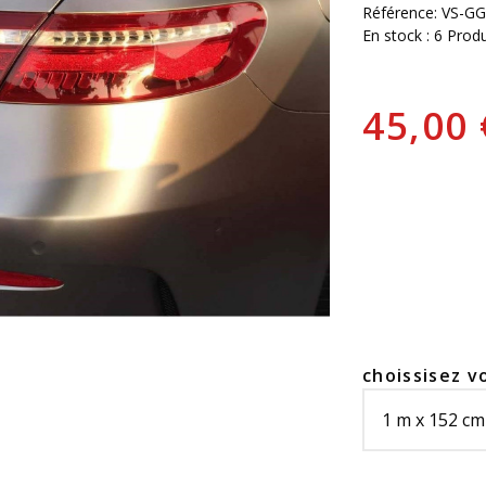
Référence:
VS-GG
En stock :
6 Produ
45,00
choissisez v