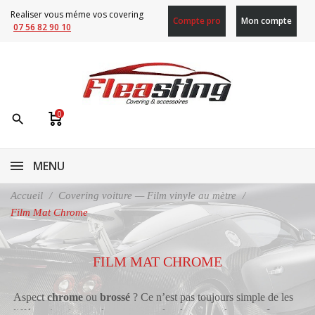
Realiser vous méme vos covering
Compte pro
Mon compte
07 56 82 90 10
0
search
MENU
Accueil
Covering voiture — Film vinyle au mètre
Film Mat Chrome
FILM MAT CHROME
Aspect
chrome
ou
brossé
? Ce n’est pas toujours simple de les
différencier si on ne les a pas tous les deux sous les yeux. La