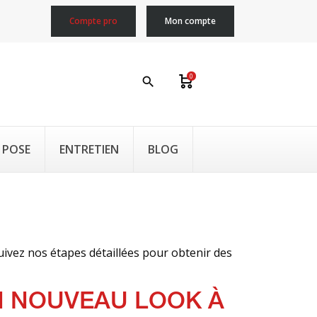
Compte pro
Mon compte
0
search
 POSE
ENTRETIEN
BLOG
uivez nos étapes détaillées pour obtenir des
N NOUVEAU LOOK À