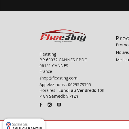
Prod
Promo
Nouvea
Fleasting
BP 60032 CANNES PPDC
Meille
06151 CANNES
France
shop@fleasting.com
Appelez-nous :
0629573705
Horaires : L
undi au Vendredi:
10h
-18h
Samedi:
9 -12h