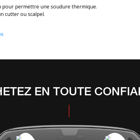
ilm pour permettre une soudure thermique.
n cutter ou scalpel.
es
ETEZ EN TOUTE CONFI