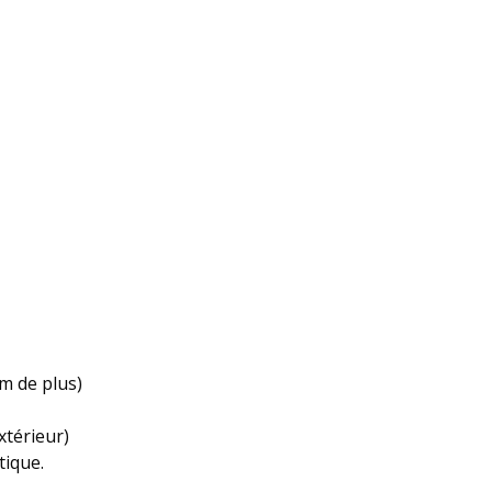
m de plus)
xtérieur)
tique.