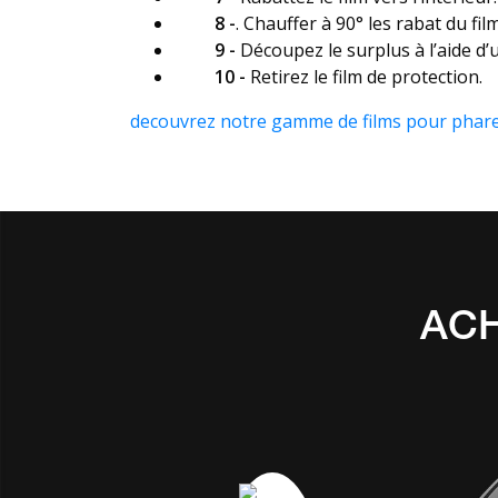
8 -
. Chauffer à 90° les rabat du f
9 -
Découpez le surplus à l’aide d’u
10 -
Retirez le film de protection.
decouvrez notre gamme de films pour phar
ACH