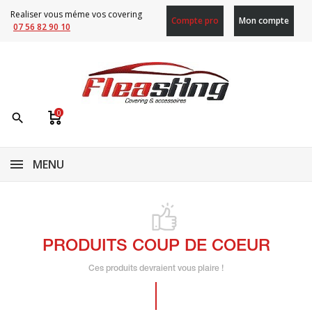
Realiser vous méme vos covering
Compte pro
Mon compte
07 56 82 90 10
0
search
MENU
PRODUITS COUP DE COEUR
Ces produits devraient vous plaire !