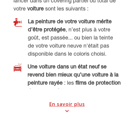
lancer dans un covering partiel ou total de
votre
voiture
sont les suivants :
(3 avis
La peinture de votre voiture mérite
d’être protégée
, n’est plus à votre
goût, est passée... ou bien la teinte
de votre voiture neuve n'était pas
disponible dans le coloris choisi.
Une voiture dans un état neuf se
revend bien mieux qu’une voiture à la
peinture rayée
: les
films de protection
de carrosserie
pour voiture pallient ce
problème.
En savoir plus
expand_more
De nouvelles textures en film carbone
et de nouvelles couleurs recréent
le
plaisir de piloter son amour de