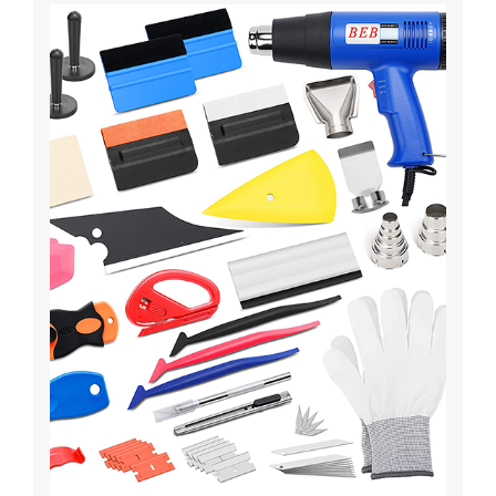
formes) grâce à une source de chaleur,
repositionnables pour éviter des erreurs et
changer de look,
air bubble free
pour ne
pas laisser de bulles inélégantes sous le
film. Pour les poser choisissez vos outils
indispensables dans notre gamme de
matériel wrapping
commercialisé à des prix
tout doux et nous les livrons avec vos
rouleaux d’adhésif.
Fleasting opère la vente de rouleaux en
ligne sur son site Internet.
Vous trouverez l’ensemble de la gamme de
rouleaux
, stickers, matériels et
accessoires
de pose
sur le site Internet de notre
société. Nous livrons en France
métropolitaine, en Europe et dans les