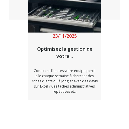
23/11/2025
ien
Optimisez la gestion de
Quell
votre...
une étape
Combien d’heures votre équipe perd-
Un bud
Lire l'article
ombreux
elle chaque semaine à chercher des
souscrir
érir une
fiches clients ou à jongler avec des devis
c’est la 
t être sûr
sur Excel ? Ces tâches administratives,
Au 
...
répétitives et...