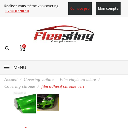
Realiser vous méme vos covering
Compte pro
Mon compte
07 56 82 90 10
0
search
MENU
Accueil
Covering voiture — Film vinyle au mètre
Covering chrome
film adhésif chrome vert