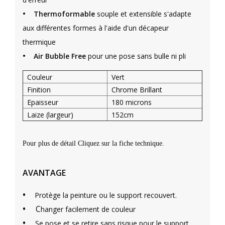
•
Thermoformable
souple et extensible s'adapte
aux différentes formes à l'aide d'un décapeur
thermique
•
Air Bubble Free
pour une pose sans bulle ni pli
Couleur
Vert
Finition
Chrome Brillant
Epaisseur
180 microns
Laize (largeur)
152cm
Pour plus de détail Cliquez sur la fiche technique.
AVANTAGE
•
Protège la peinture ou le support recouvert.
•
C
hanger facilement de couleur
•
Se pose et se retire sans risque pour le support.