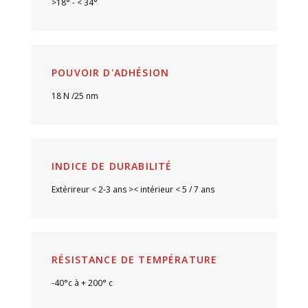
>18° - < 34°
POUVOIR D'ADHÉSION
18 N /25 nm
INDICE DE DURABILITÉ
Extérireur < 2-3 ans >< intérieur < 5 / 7 ans
RÉSISTANCE DE TEMPÉRATURE
-40°c à + 200° c