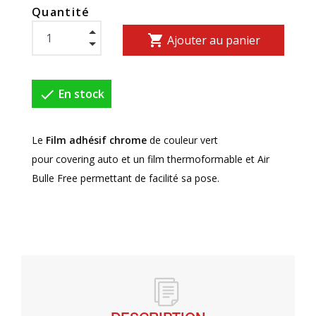
Quantité
shopping_cart
Ajouter au panier

En stock
Le
Film adhésif chrome
de couleur vert
pour
covering
auto et un film thermoformable et Air
Bulle Free permettant de facilité sa pose.