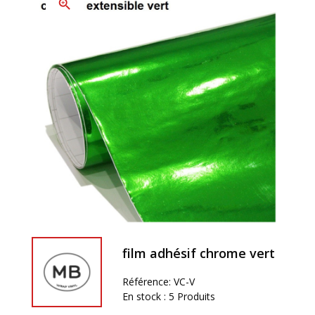
zoom_in
film adhésif chrome vert
Référence:
VC-V
En stock :
5 Produits