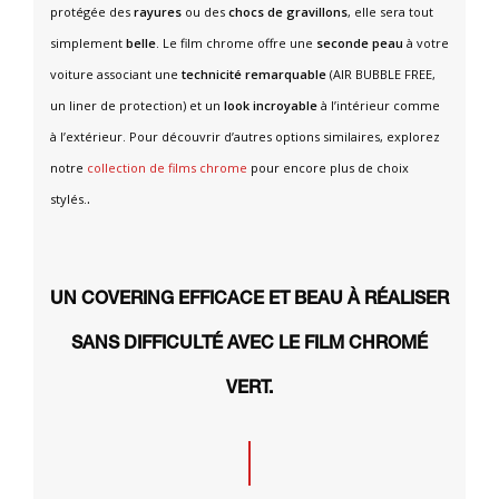
protégée des
rayures
ou des
chocs de gravillons
, elle sera tout
simplement
belle
. Le film chrome offre une
seconde peau
à votre
voiture associant une
technicité remarquable
(AIR BUBBLE FREE,
un liner de protection) et un
look incroyable
à l’intérieur comme
à l’extérieur. Pour découvrir d’autres options similaires, explorez
notre
collection de films chrome
pour encore plus de choix
.
stylés.
UN COVERING EFFICACE ET BEAU À RÉALISER
SANS DIFFICULTÉ AVEC LE FILM CHROMÉ
VERT.