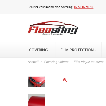
Realiser vous méme vos covering
07 56 82 90 10
COVERING
FILM PROTECTION
Accueil
Covering voiture — Film vinyle au mètre
zoom_in