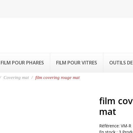
FILM POUR PHARES
FILM POUR VITRES
OUTILS DE
Covering mat
film covering rouge mat
film co
mat
Référence:
VM-R
En stock :
3 Produ