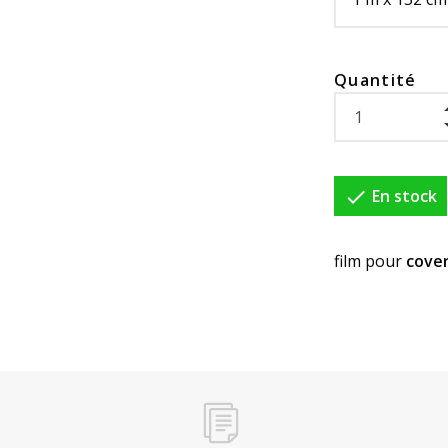
Quantité

En stock
film pour
cove