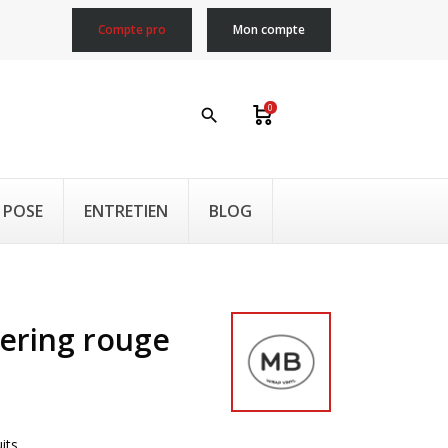
Compte pro
Mon compte
0
search
 POSE
ENTRETIEN
BLOG
vering rouge
its