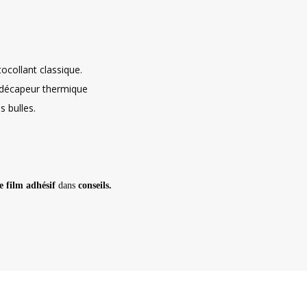
ocollant classique.
n décapeur thermique
 bulles.
e film adhésif
dans
conseils.