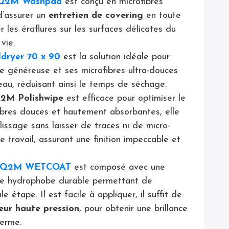
s Q2M Washpad
est conçu en microfibres
d’assurer un
entretien de covering
en toute
r les éraflures sur les surfaces délicates du
vie.
dryer 70 x 90
est la solution idéale pour
lle généreuse et ses microfibres ultra-douces
eau, réduisant ainsi le temps de séchage.
Q2M Polishwipe
est efficace pour optimiser le
ibres douces et hautement absorbantes, elle
lissage sans laisser de traces ni de micro-
e travail, assurant une finition impeccable et
ide Q2M WETCOAT
est composé avec une
ère hydrophobe durable permettant de
e étape. Il est facile à appliquer, il suffit de
eur haute pression
, pour obtenir une brillance
terme.