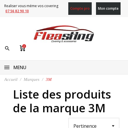
Realiser vous méme vos covering
Compte pro
Mon compte
07 56 82 90 10
0
search
MENU
Accueil
Marques
3M
Liste des produits
de la marque 3M