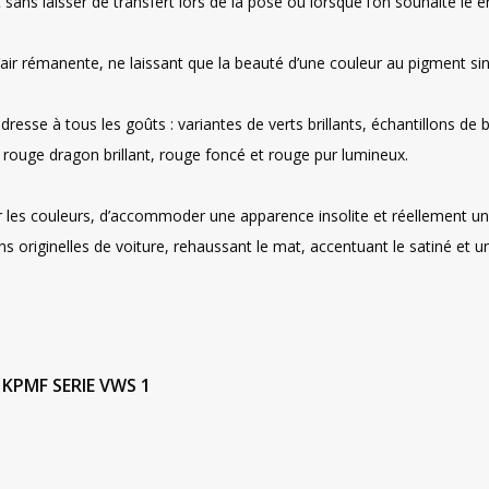
ans laisser de transfert lors de la pose ou lorsque l’on souhaite le 
d’air rémanente, ne laissant que la beauté d’une couleur au pigment sin
dresse à tous les goûts : variantes de verts brillants, échantillons d
e rouge dragon brillant, rouge foncé et rouge pur lumineux.
r les couleurs, d’accommoder une apparence insolite et réellement uni
ions originelles de voiture, rehaussant le mat, accentuant le satiné et 
 KPMF SERIE VWS 1