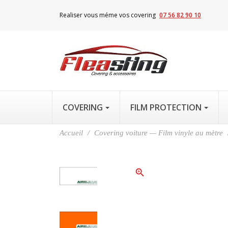
Realiser vous méme vos covering
07 56 82 90 10
COVERING
FILM PROTECTION
Accueil
Covering voiture — Film vinyle au mètre
zoom_in