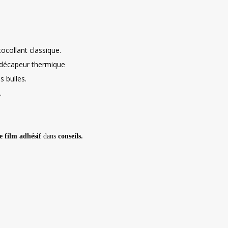
ocollant classique.
n décapeur thermique
 bulles.
.
e film adhésif
dans
conseils.