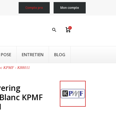
Compte pro
Mon compte
0
search
 POSE
ENTRETIEN
BLOG
lanc KPMF - K88011
vering
t Blanc KPMF
1