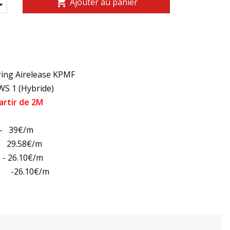
shopping_cart
Ajouter au panier
ring Airelease KPMF
VWS 1 (Hybride)
artir de 2M
 - 39€/m
29.58€/m
 26.10€/m
m -26.10€/m