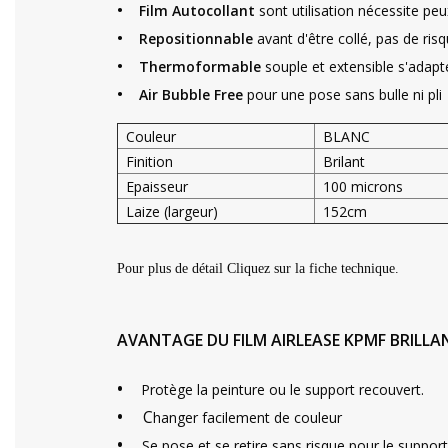
•
Film Autocollant
sont utilisation nécessite peu
•
Repositionnable
avant d'être collé, pas de risq
•
Thermoformable
souple et extensible s'adapt
•
Air Bubble Free
pour une pose sans bulle ni pli
Couleur
BLANC
Finition
Brilant
Epaisseur
100 microns
Laize (largeur)
152cm
Pour plus de détail Cliquez sur la fiche technique.
AVANTAGE DU FILM AIRLEASE KPMF BRILL
•
Protège la peinture ou le support recouvert.
•
C
hanger facilement de couleur
•
Se pose et se retire sans risque pour le support