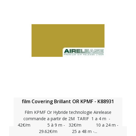
film Covering Brillant OR KPMF - K88931
Film KPMF Or Hybride technologie Airelease
commande a partir de 2M TARIF 1 a 4 m -
42€/m 5 à 9 m - 32€/m 10 a 24 m -
29.62€/m 25 a 48 m -...