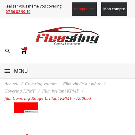
Realiser vous méme vos covering
Compte pro
Mon compte
07 56 82 90 10
0
search
MENU
Accueil
Covering voiture — Film vinyle au mètre
Covering KPMF
Film brillant KPMF
film Covering Rouge Brillant KPMF - K88053