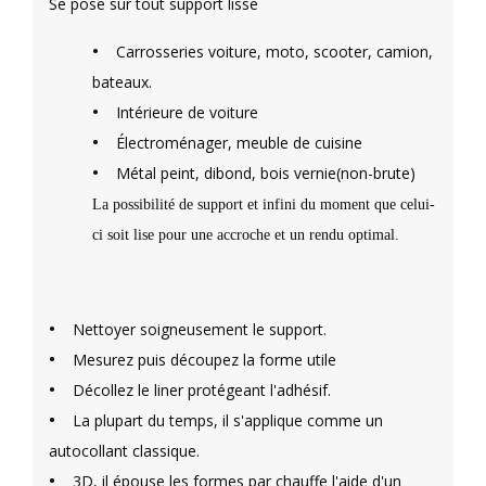
Se pose sur tout support lisse
•
Carrosseries voiture, moto, scooter, camion,
bateaux.
•
Intérieure de voiture
•
Électroménager, meuble de cuisine
•
Métal peint, dibond, bois vernie(non-brute)
La possibilité de support et infini du moment que celui-
ci soit lise pour une accroche et un rendu optimal.
•
Nettoyer soigneusement le support.
•
Mesurez puis découpez la forme utile
•
Décollez le liner protégeant l'adhésif.
•
La plupart du temps, il s'applique comme un
autocollant classique.
•
3D, il épouse les formes par chauffe l'aide d'un