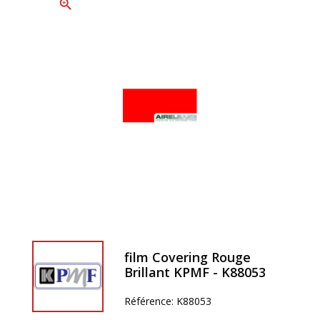
zoom_in
film Covering Rouge
Brillant KPMF - K88053
Référence:
K88053