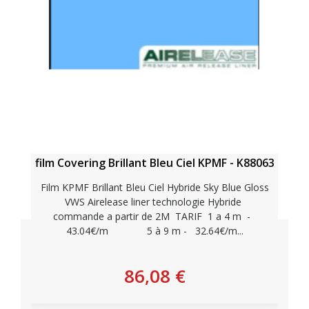
film Covering Brillant Bleu Ciel KPMF - K88063
Film KPMF Brillant Bleu Ciel Hybride Sky Blue Gloss
VWS Airelease liner technologie Hybride
commande a partir de 2M TARIF 1 a 4 m -
43.04€/m 5 à 9 m - 32.64€/m...
86,08 €
Personnaliser