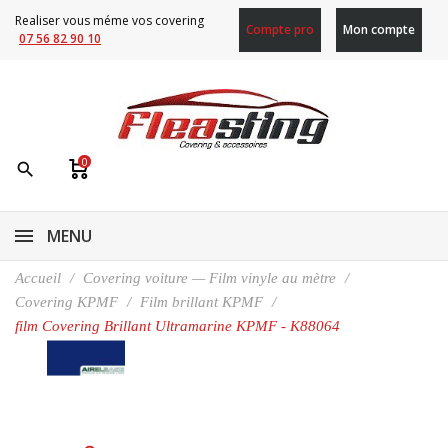
Realiser vous méme vos covering
Compte pro
Mon compte
07 56 82 90 10
0
search
MENU
Accueil
Covering voiture — Film vinyle au mètre
Covering KPMF
Film brillant KPMF
film Covering Brillant Ultramarine KPMF - K88064