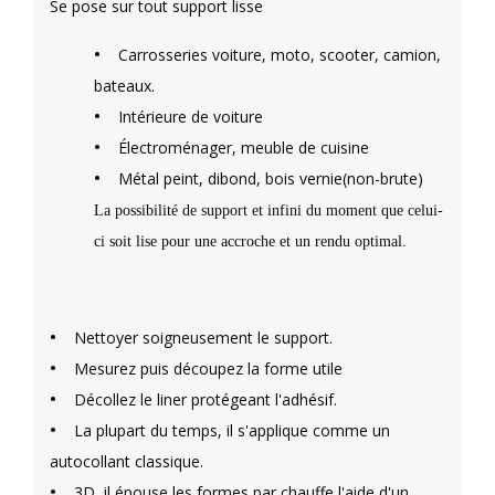
Se pose sur tout support lisse
•
Carrosseries voiture, moto, scooter, camion,
bateaux.
•
Intérieure de voiture
•
Électroménager, meuble de cuisine
•
Métal peint, dibond, bois vernie(non-brute)
La possibilité de support et infini du moment que celui-
ci soit lise pour une accroche et un rendu optimal.
•
Nettoyer soigneusement le support.
•
Mesurez puis découpez la forme utile
•
Décollez le liner protégeant l'adhésif.
•
La plupart du temps, il s'applique comme un
autocollant classique.
•
3D, il épouse les formes par chauffe l'aide d'un