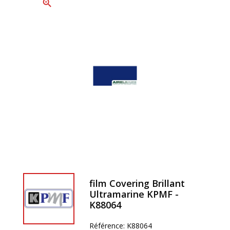
zoom_in
film Covering Brillant
Ultramarine KPMF -
K88064
Référence:
K88064