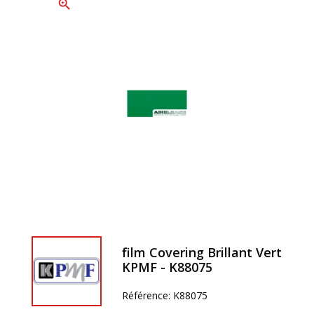
zoom_in
film Covering Brillant Vert
KPMF - K88075
Référence:
K88075