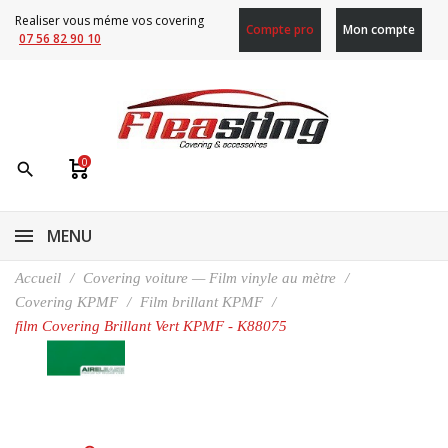
Realiser vous méme vos covering
Compte pro
Mon compte
07 56 82 90 10
0
search
MENU
Accueil
Covering voiture — Film vinyle au mètre
Covering KPMF
Film brillant KPMF
film Covering Brillant Vert KPMF - K88075