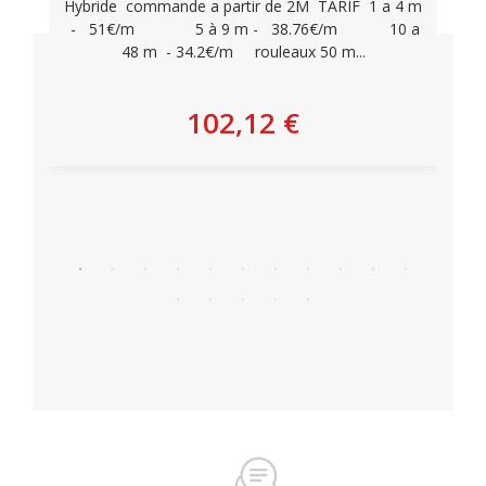
Hybride commande a partir de 2M TARIF 1 a 4 m
- 51€/m 5 à 9 m - 38.76€/m 10 a
48 m - 34.2€/m rouleaux 50 m...
102,12 €
Personnaliser