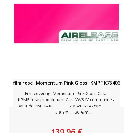
film rose -Momentum Pink Gloss -KMPF K75406
Film covering Momentum Pink Gloss Cast
KPMF rose momentum Cast VWS IV commande a
partir de 2M TARIF 2 a 4m - 42€/m
5 a 9m - 36 €/m...
139,96 €
Personnaliser