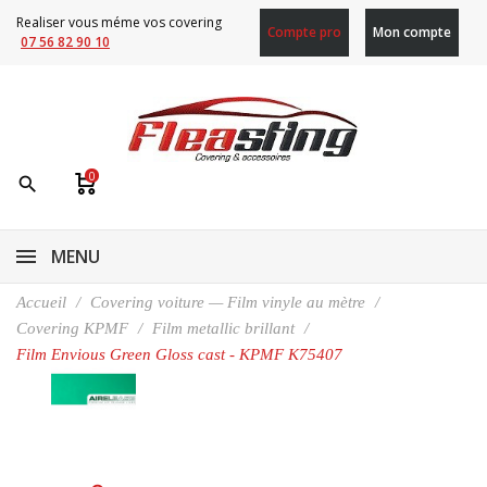
Realiser vous méme vos covering
Compte pro
Mon compte
07 56 82 90 10
0
search
MENU
Accueil
Covering voiture — Film vinyle au mètre
Covering KPMF
Film metallic brillant
Film Envious Green Gloss cast - KPMF K75407