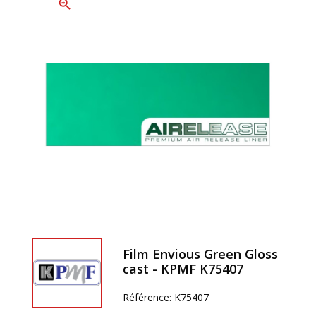
zoom_in
Film Envious Green Gloss
cast - KPMF K75407
Référence:
K75407