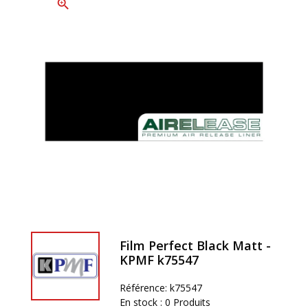
zoom_in
Film Perfect Black Matt -
KPMF k75547
Référence:
k75547
En stock :
0 Produits