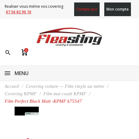
Realiser vous méme vos covering
Compte pro
Mon compte
07 56 82 90 10
0
search
MENU
Accueil
Covering voiture — Film vinyle au mètre
Covering KPMF
Film mat coulé KPMF
Film Perfect Black Matt -KPMF k75547