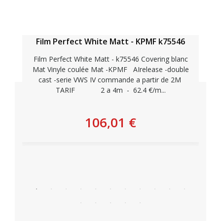
Film Perfect White Matt - KPMF k75546
Film Perfect White Matt - k75546 Covering blanc
Mat Vinyle coulée Mat -KPMF AIrelease -double
cast -serie VWS IV commande a partir de 2M
TARIF 2 a 4m - 62.4 €/m...
106,01 €
Personnaliser