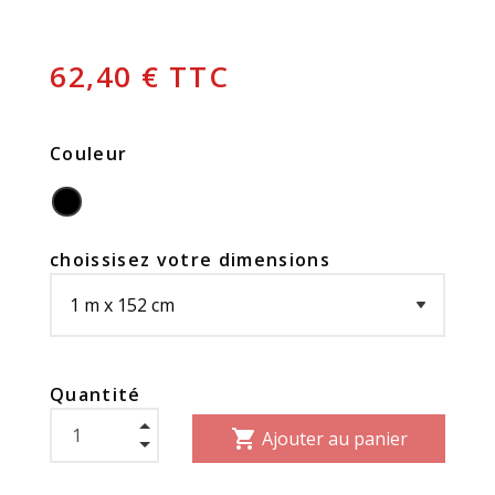
62,40 € TTC
Couleur
choissisez votre dimensions
Quantité
shopping_cart
Ajouter au panier