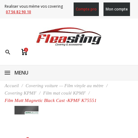
Realiser vous méme vos covering
Compte pro
Mon compte
07 56 82 90 10
0
search
MENU
Accueil
Covering voiture — Film vinyle au mètre
Covering KPMF
Film mat coulé KPMF
Film Matt Magnetic Black Cast -KPMF K75551