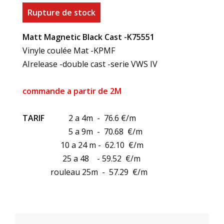
Rupture de stock
Matt Magnetic Black Cast -K75551
Vinyle coulée Mat -KPMF
AIrelease -double cast -serie VWS IV
commande a partir de 2M
TARIF
2 a 4m - 76.6 €/m
5 a 9m - 70.68 €/m
10 a 24 m - 62.10 €/m
25 a 48 - 59.52 €/m
rouleau 25m - 57.29 €/m