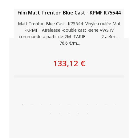
Film Matt Trenton Blue Cast - KPMF K75544
Matt Trenton Blue Cast- K75544 Vinyle coulée Mat
-KPMF AIrelease -double cast -serie VWS IV
commande a partir de 2M TARIF 2 a 4m -
76.6 €/m...
133,12 €
Personnaliser