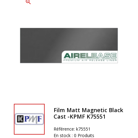
zoom_in
Film Matt Magnetic Black
Cast -KPMF K75551
Référence:
k75551
En stock :
0 Produits