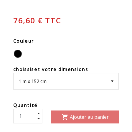
76,60 € TTC
Couleur
choissisez votre dimensions
Quantité
shopping_cart
Ajouter au panier