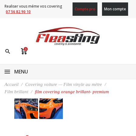
Realiser vous méme vos covering
Compte pro
Mon compte
07 56 82 90 10
0
search
MENU
Accueil
Covering voiture — Film vinyle au mètre
Film brillant
film covering orange brillant- premium