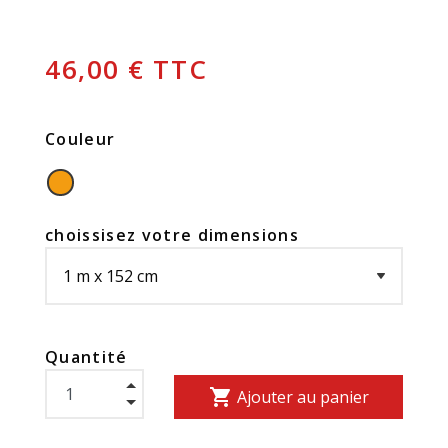
46,00 € TTC
Couleur
choissisez votre dimensions
Quantité
shopping_cart
Ajouter au panier