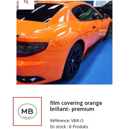
zoom_in
film covering orange
brillant- premium
Référence:
VBR-O
En stock :
8 Produits