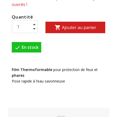
ouvrés !
Quantité
shopping_cart
Ajouter au panier

En stock
Film
Thermoformable
pour protection de feux et
phares
Pose rapide à l’eau savonneuse