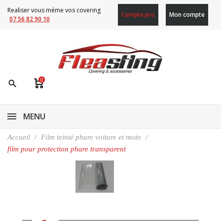
Realiser vous méme vos covering
Compte pro
Mon compte
07 56 82 90 10
0
search
MENU
Accueil
Film teinté phare voiture et moto
film pour protection phare transparent