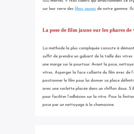
100 mètres. » Nos clients qui affectionnent ce st
sur leur verre des
films jaunes
de notre gamme. Ils
La pose de film jaune sur les phares de
La méthode la plus compliquée consiste à démonter l
suffit de prendre un gabarit de la taille des vitr
une marge sur le pourtour. Avant la pose, nettoy
vitres. Asperger la face collante du film avec d
positionner le film pour lui donner sa place définit
avec une raclette placée dans un chiffon doux. S’il 
pour faciliter l’adhésion sur la vitre. Pour la finit
pose par un nettoyage à la chamoisine.