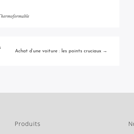
Thermoformable
s
Achat d’une voiture : les points cruciaux →
Produits
N