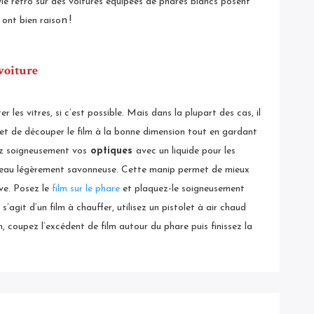
yle rétro sur des voitures équipées de phares blancs posent
n !
 ont bien raiso
 voiture
es vitres, si c’est possible. Mais dans la plupart des cas, il
es et de découper le film à la bonne dimension tout en gardant
ez soigneusement vos
optiques
avec un liquide pour les
e l’eau légèrement savonneuse. Cette manip permet de mieux
ive. Posez le
film sur le phare
et plaquez-le soigneusement
s’agit d’un film à chauffer, utilisez un pistolet à air chaud
ion, coupez l’excédent de film autour du phare puis finissez la