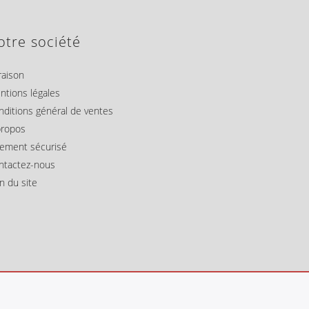
otre société
raison
ntions légales
nditions général de ventes
propos
iement sécurisé
ntactez-nous
n du site